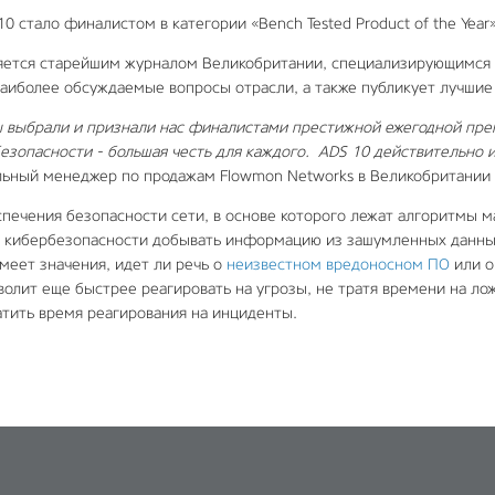
 стало финалистом в категории «Bench Tested Product of the Year»
яется старейшим журналом Великобритании, специализирующимся в
наиболее обсуждаемые вопросы отрасли, а также публикует лучши
 выбрали и признали нас финалистами престижной ежегодной прем
езопасности - большая честь для каждого. ADS 10 действительно 
нальный менеджер по продажам Flowmon Networks в Великобритании
печения безопасности сети, в основе которого лежат алгоритмы 
 кибербезопасности добывать информацию из зашумленных данны
имеет значения, идет ли речь о
неизвестном вредоносном ПО
или о
олит еще быстрее реагировать на угрозы, не тратя времени на ло
атить время реагирования на инциденты.