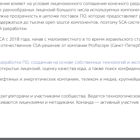
чения влияют на условия лицензионного соглашения конечного разр
ие разнообразных лицензий большого числа используемых компонен
ужна прозрачность в цепочке поставок ПО, которую предоставляют
держаться до тысячи open source компонентов, поэтому SCA-сис
й разработки.
A с 2018 года, начав с малоизвестного в то время израильского ст
 отечественное CSA-решение от компании Profiscope (Санкт-Петер
азработки ПО, созданная на основе собственных технологий и экс
открытых лицензий, оценку качества кода, а также поиск конфиде
ефтяных и энергетических компаниях, телеком и медиа, крупнейши
 регуляторами и участниками сообщества. Ведется технологическое
иваются лицензиями и методиками. Команда — активный участник 