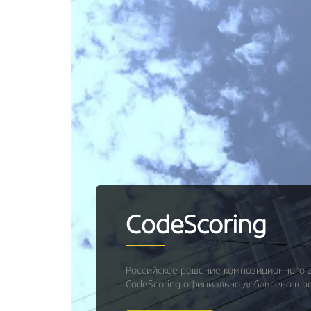
CodeScoring
Российское решение композиционного 
CodeScoring официально добавлено в р